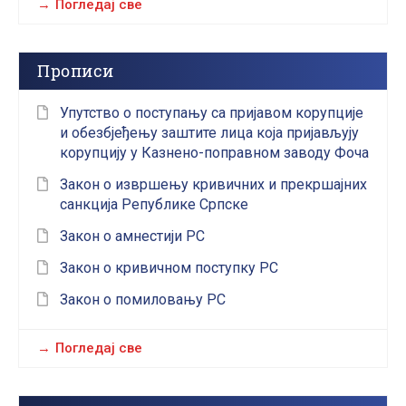
Погледај све
Прописи
Упутство о поступању са пријавом корупције
и обезбјеђењу заштите лица која пријављују
корупцију у Казнено-поправном заводу Фоча
Закон о извршењу кривичних и прекршајних
санкција Републике Српске
Закон о амнестији РС
Закон о кривичном поступку РС
Закон о помиловању РС
Погледај све