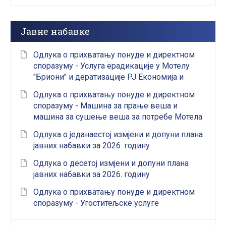
Јавне набавке
Одлука о прихватању понуде и директном
споразуму - Услуга ерадикације у Мотелу
"Бриони" и дератизације РЈ Економија и
ресторана "Дрина"
Одлука о прихватању понуде и директном
споразуму - Машина за прање веша и
машина за сушење веша за потребе Мотела
"Бриони"
Одлука о једанаестој измјени и допуни плана
јавних набавки за 2026. годину
Одлука о десетој измјени и допуни плана
јавних набавки за 2026. годину
Одлука о прихватању понуде и директном
споразуму - Угоститељске услуге